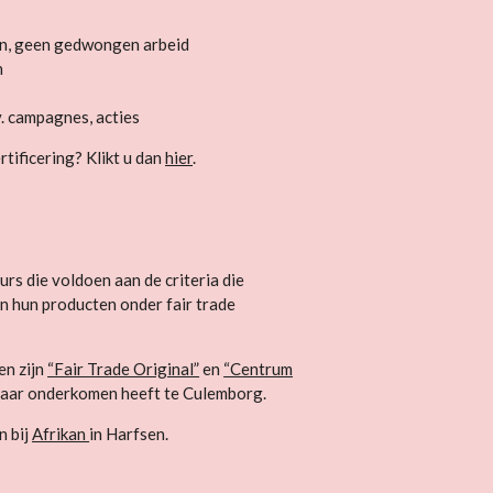
en, geen gedwongen arbeid
n
v. campagnes, acties
rtificering? Klikt u dan
hier
.
s die voldoen aan de criteria die
en hun producten onder fair trade
en zijn
“Fair Trade Original”
en
“Centrum
haar onderkomen heeft te Culemborg.
n bij
Afrikan
in Harfsen.