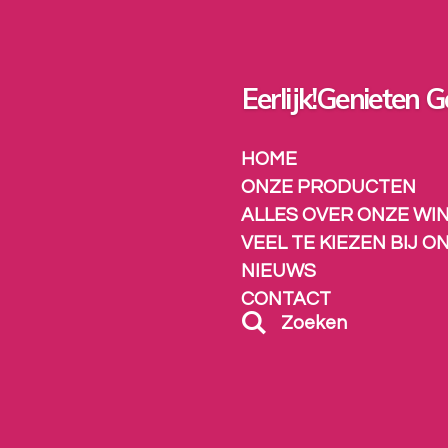
Ga
direct
naar
de
Eerlijk!Genieten G
hoofdinhoud
HOME
ONZE PRODUCTEN
ALLES OVER ONZE WI
VEEL TE KIEZEN BIJ O
NIEUWS
CONTACT
Zoeken