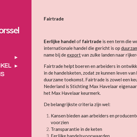
Fairtrade
orssel
Eerlijke handel
of
fairtrade
is een term die w
internationale handel die gericht is op
duurzam
name bij de
export
van zulke landen naar rijke
NKEL
Fairtrade helpt boeren en arbeiders in ontwik
in de handelsketen, zodat ze kunnen leven van
NS
duurzame toekomst. Fairtrade is zowel een keu
Nederland is Stichting Max Havelaar eigenaar
het Max Havelaar keurmerk.
De belangrijkste criteria zijn wel:
Kansen bieden aan arbeiders en producent
voorzien
Transparantie in de keten
Eerlijke handelsvoorwaarden