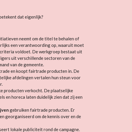
etekent dat eigenlijk?
nitiatieven neemt om de titel te behalen of
arlijks een verantwoording op, waaruit moet
criteria voldoet. De werkgroep bestaat uit
ers uit verschillende sectoren van de
emand van de gemeente.
rtrade en koopt fairtrade producten in. De
lijke afdelingen vertalen hun steun voor
r.
ke producten verkocht. De plaatselijke
s en horeca laten duidelijk zien dat zij een
ijven
gebruiken fairtrade producten. Er
ten georganiseerd om de kennis over en de
eert lokale publiciteit rond de campagne.