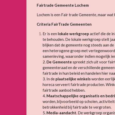
Fairtrade Gemeente Lochem
Lochem is een Fair trade Gemeente, maar wat b
Criteria FairTrade Gemeenten
Er is een
lokale werkgroep
actief die de i
te behouden. De lokale werkgroep stelt ja
blijken dat de gemeente nog steeds aan de 
een heterogene groep met vertegenwoordig
samenleving, waaronder indien mogelijk i
2.
De Gemeente
spreekt zich uit voor fai
gemeenteraad en de verschillende gemeente
fairtrade in hun beleid en handelen hier naa
3. In de
plaatselijke winkels
worden eerlij
horeca serveert fairtrade producten. Winkel
fairtrade aanbod hebben.
4.
Maatschappelijke organisatis en bedr
worden, bijvoorbeeld op scholen, activitei
betrokkenheid bij fairtrade te vergroten.
5.
Media-aandacht
. De werkgroep organis